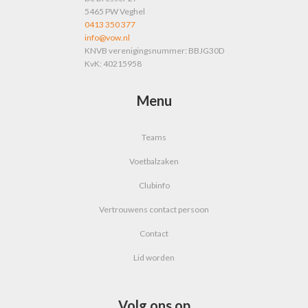
5465 PW Veghel
0413 350 377
info@vow.nl
KNVB verenigingsnummer: BBJG30D
KvK: 40215958
Menu
Teams
Voetbalzaken
Clubinfo
Vertrouwens contact persoon
Contact
Lid worden
Volg ons op