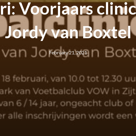
i: Voorjaars clinic
Jordy van Boxtel
February 21, 2021