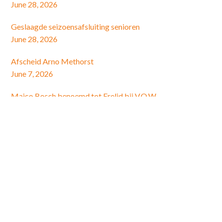
June 28, 2026
Geslaagde seizoensafsluiting senioren
June 28, 2026
Afscheid Arno Methorst
June 7, 2026
Maico Bosch benoemd tot Erelid bij V.O.W.
May 28, 2026
Pupil van de week: Roos van Stipdonk
May 25, 2026
Schrijf je in voor de nieuwsbrief
E-mail Adres