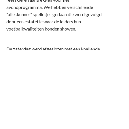
avondprogramma. We hebben verschillende
“alleskunner” spelletjes gedaan die werd gevolgd
door een estafette waar de leiders hun
voetbalkwaliteiten konden showen.
De zaterdag werd afgesloten met een knallende
feestavond, waarbij de (toch al vermoeide)
voetjes nog flink van de vloer gingen. Uiteraard
was feestbeest @@pie weer van de partij! Nadat
de lampen in de kantine aangingen, werd het tijd
om naar het dorpshuis te gaan, waar het een stuk
rustiger was dan de avond daarvoor. Onder de
basgeluiden uit Erp, konden we de slaap heel
gemakkelijk vatten.
Ook in het Dorpshuis gingen de lampen aan,