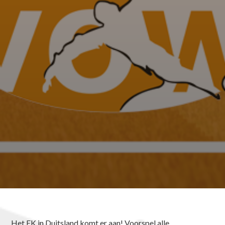
Het EK in Duitsland komt er aan! Voorspel alle