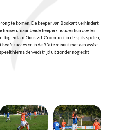
prong te komen. De keeper van Boskant verhindert
kele kansen, maar beide keepers houden hun doelen
lling en laat Guus v.d. Crommert in de spits spelen,
 heeft succes en in de 83ste minuut met een assist
peelt hierna de wedstrijd uit zonder nog echt