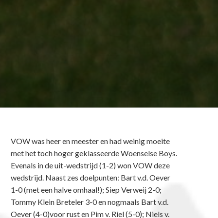
VOW was heer en meester en had weinig moeite
met het toch hoger geklasseerde Woenselse Boys.
Evenals in de uit-wedstrijd (1-2) won VOW deze
wedstrijd. Naast zes doelpunten: Bart v.d. Oever
1-0 (met een halve omhaal!); Siep Verweij 2-0;
Tommy Klein Breteler 3-0 en nogmaals Bart v.d.
Oever (4-0)voor rust en Pim v. Riel (5-0); Niels v.