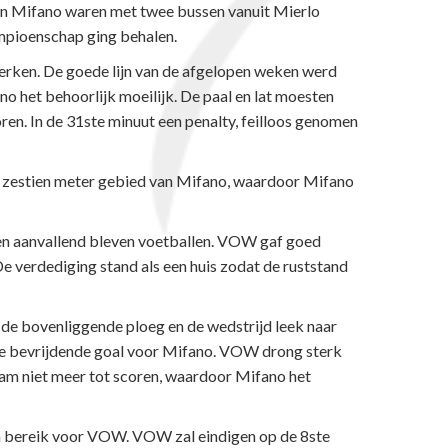
an Mifano waren met twee bussen vanuit Mierlo
mpioenschap ging behalen.
erken. De goede lijn van de afgelopen weken werd
o het behoorlijk moeilijk. De paal en lat moesten
n. In de 31ste minuut een penalty, feilloos genomen
t zestien meter gebied van Mifano, waardoor Mifano
en aanvallend bleven voetballen. VOW gaf goed
e verdediging stand als een huis zodat de ruststand
 de bovenliggende ploeg en de wedstrijd leek naar
g de bevrijdende goal voor Mifano. VOW drong sterk
am niet meer tot scoren, waardoor Mifano het
en bereik voor VOW. VOW zal eindigen op de 8ste