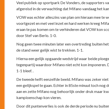
Veel publiek op sportpark De Vonders, de supporters v
afgereisd in de verwachting dat Mifano vandaag het ka
VOW was echter alleszins van plan om hieraan mee te w
voortgezet en met veel inzet en hard werken kreeg Mifan
eraan te pas komen om te verhinderen dat VOW kon score
door Stef van Berlo. 1-0.
Nog geen twee minuten later een overtreding buiten he
de stand weer gelijk wist te trekken. 1-1.
Hierna een gelijk opgaande wedstrijd waar beide ploeg
tegenpartij waardoor Mifano niet echt kon imponeren. D
1-1 bleef. .
De tweede helft eenzelfde beeld. Mifano was zeker niet
een gelijkspel te gaan. Echter in 85ste minuut toch no
aan en zette Mifano nog behoorlijk onder druk maar kw
kampioenschap kon vieren.
Door dit puntenverlies is ook de derde periode nu buit