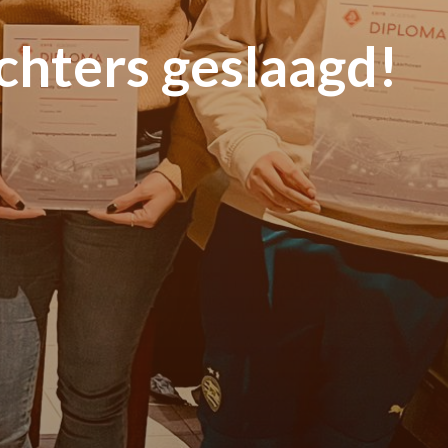
chters geslaagd!