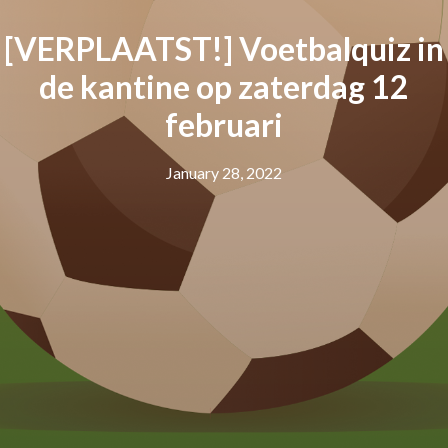
[VERPLAATST!] Voetbalquiz in
de kantine op zaterdag 12
februari
January 28, 2022