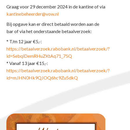
Graag voor 29 december 2024 in de kantine of via
kantinebeheerder@vow.nl
Bij opgave kan er direct betaald worden aan de
bar of via het onderstaande betaalverzoek:
* T/m 12 jaar €5,-:
https://betaalverzoek.rabobank.nl/betaalverzoek/?
id=SebqiDemRHuZKtAq71_75Q
* Vanaf 13 jaar €15,-:
https://betaalverzoek.rabobank.nl/betaalverzoek/?
id=mJHN0Hk9QJOQ6hc9Zu5dkQ