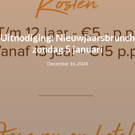
Uitnodiging: Nieuwjaarsbrunch
zondag 5 januari
December 16, 2024