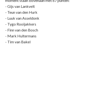
moment staan bovenaan met 67 punten:
- Gijs van Lankvelt
- Teun van den Hurk
- Luuk van Asseldonk
- Tygo Rooijakkers
- Finn van den Bosch
- Mark Hultermans
- Tim van Bakel
MO15, JO14, MO13 en JO12
Deze teams hebben net als de heren en vrouwen
ook twee ronden gespeeld. Hier is al een mooie
ranking zichtbaar:
1. Femke de Bie - 199 punten
2. Jordy van de Laar - 177 punten
Rink van Hoof - 177 punten
4. Mas Verkampen - 168 punten
5. Isa van de Donk - 164 punten