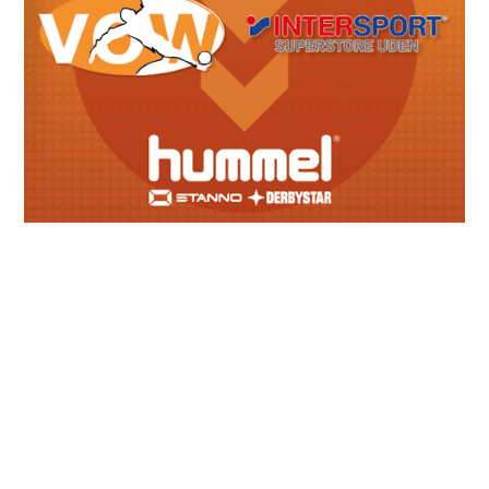
Meest recente berichten
Lid van verdienste: Karin Adriaans
June 28, 2026
Geslaagde seizoensafsluiting senioren
June 28, 2026
Afscheid Arno Methorst