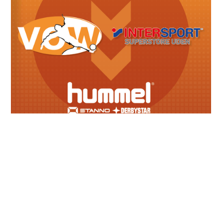
Meest recente berichten
Lid van verdienste: Karin Adriaans
June 28, 2026
Geslaagde seizoensafsluiting senioren
June 28, 2026