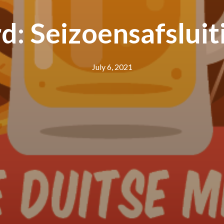
: Seizoensafsluiti
July 6, 2021