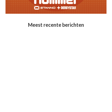
Meest recente berichten
Lid van verdienste: Karin Adriaans
June 28, 2026
Geslaagde seizoensafsluiting senioren
June 28, 2026
Afscheid Arno Methorst
June 7, 2026
Maico Bosch benoemd tot Erelid bij V.O.W.
May 28, 2026
Pupil van de week: Roos van Stipdonk