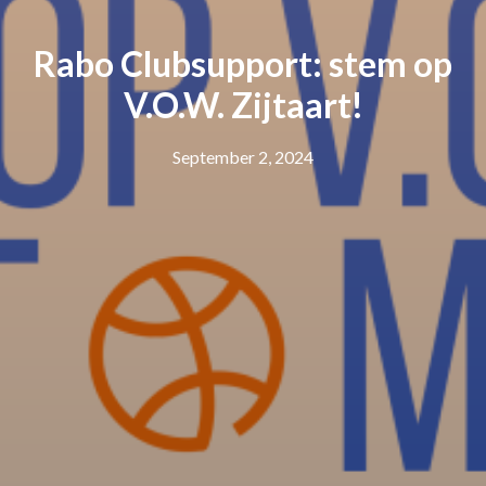
Rabo Clubsupport: stem op
V.O.W. Zijtaart!
September 2, 2024