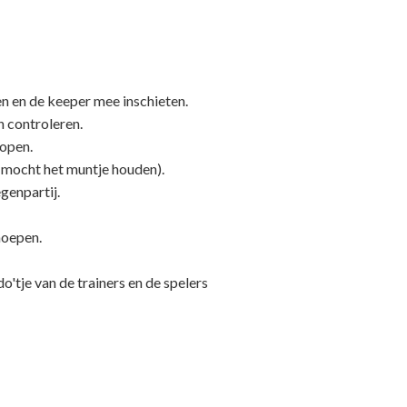
en en de keeper mee inschieten.
 controleren.
lopen.
(mocht het muntje houden).
genpartij.
snoepen.
o'tje van de trainers en de spelers