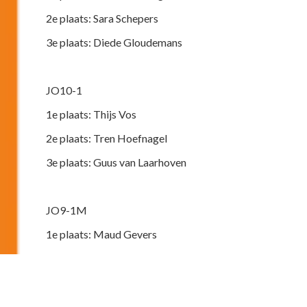
2e plaats: Sara Schepers
3e plaats: Diede Gloudemans
JO10-1
1e plaats: Thijs Vos
2e plaats: Tren Hoefnagel
3e plaats: Guus van Laarhoven
JO9-1M
1e plaats: Maud Gevers
2e plaats: Janna van Lankvelt
3e plaats: Loïs van de Donk