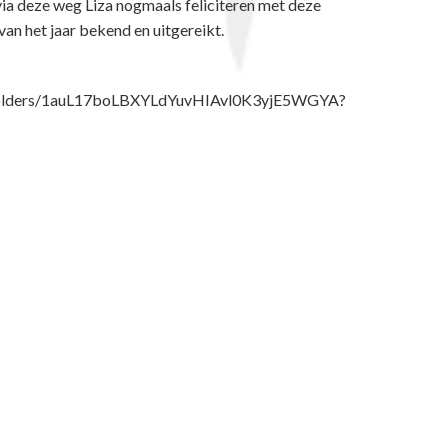
n via deze weg Liza nogmaals feliciteren met deze
an het jaar bekend en uitgereikt.
ive/folders/1auL17boLBXYLdYuvHIAvl0K3yjE5WGYA?