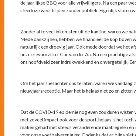
de jaarlijkse BBQ voor alle vrijwilligers. Na een paar we
sfeerloze wedstrijden zonder publiek. Eigenlijk sloten 
Zonder al te veel inkomsten uit de kantine, waren we nat
Mede dankzij hen, hebben we financieel de kop boven w
natuurlijk een droevig jaar. Ook mede doordat we het 
onze erevoorzitter Cor van der Aa. Na een prachtige af
ons hoofdveld zeer indrukwekkend en onvergetelijk. Een 
Om het jaar snel achter ons te laten, waren we vandaag 
nieuwjaarsreceptie. Maar het is helaas niet zo en zitten 
Dat de COVID-19 epidemie nog even zou duren wisten we
met zoveel impact ook voor de sport, helaas is het toch
maken gehad met steeds veranderende maatregelen en n
voor onze voetbalvereniging. Ondanks dat er bijna niet 