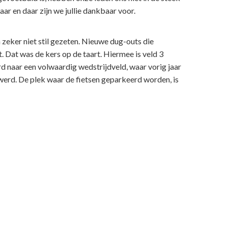
aar en daar zijn we jullie dankbaar voor.
 zeker niet stil gezeten. Nieuwe dug-outs die
t. Dat was de kers op de taart. Hiermee is veld 3
d naar een volwaardig wedstrijdveld, waar vorig jaar
werd. De plek waar de fietsen geparkeerd worden, is
n dat de vaste energielasten in de toekomst minder
s 75 jarig jubileum. Dat heeft geresulteerd in een
gaan vieren. Dus voor ieder wat wils. Daarvoor wil
ullie inzet en al jullie werk.
 sociale contacten. Hopelijk kunnen wij met zijn allen
ig jubileumfeest en veel meer voetbal.
n centrale positie voor de sportclub. Die zien zij
rijgen, maar ook als ideaal bindmiddel voor de