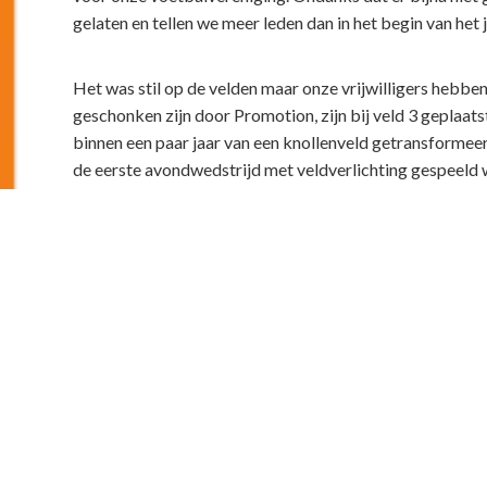
gelaten en tellen we meer leden dan in het begin van het j
Het was stil op de velden maar onze vrijwilligers hebben
geschonken zijn door Promotion, zijn bij veld 3 geplaats
binnen een paar jaar van een knollenveld getransformeer
de eerste avondwedstrijd met veldverlichting gespeeld 
vergroot. Er zijn 88 zonnepanelen geplaatst om te zorge
zijn. En vele uren zijn besteed aan het organiseren van on
prachtig programma waar we met z’n allen 5 dagen feest 
het bestuur alle vrijwilligers heel hartelijk bedanken voor j
Sport is essentieel om gezond te blijven en goed voor de
dit jaar weer vooruitkijken naar een jaar met een pracht
Het is opvallend hoeveel waarde de overheid hecht aan ee
zowel als motor om Nederland weer aan het sporten te k