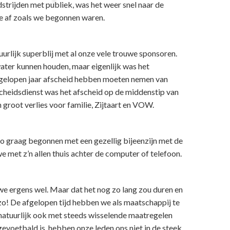
dstrijden met publiek, was het weer snel naar de
we af zoals we begonnen waren.
uurlijk superblij met al onze vele trouwe sponsoren.
ater kunnen houden, maar eigenlijk was het
afgelopen jaar afscheid hebben moeten nemen van
scheidsdienst was het afscheid op de middenstip van
groot verlies voor familie, Zijtaart en VOW.
zo graag begonnen met een gezellig bijeenzijn met de
we met z’n allen thuis achter de computer of telefoon.
 ergens wel. Maar dat het nog zo lang zou duren en
 zo! De afgelopen tijd hebben we als maatschappij te
atuurlijk ook met steeds wisselende maatregelen
gevoetbald is, hebben onze leden ons niet in de steek