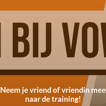
Neem je vriend of vriendin mee
naar de training!