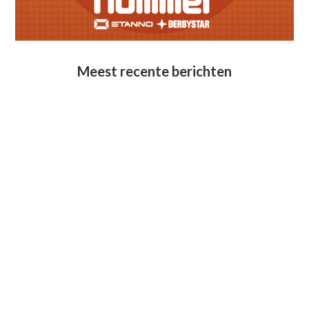
Meest recente berichten
Lid van verdienste: Karin Adriaans
June 28, 2026
Geslaagde seizoensafsluiting senioren
June 28, 2026
Afscheid Arno Methorst
June 7, 2026
Maico Bosch benoemd tot Erelid bij V.O.W.
May 28, 2026
Pupil van de week: Roos van Stipdonk