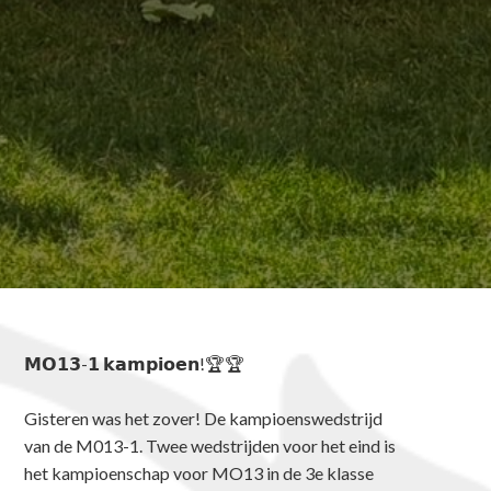
𝗠𝗢𝟭𝟯-𝟭 𝗸𝗮𝗺𝗽𝗶𝗼𝗲𝗻!🏆🏆
Gisteren was het zover! De kampioenswedstrijd
van de M013-1. Twee wedstrijden voor het eind is
het kampioenschap voor MO13 in de 3e klasse