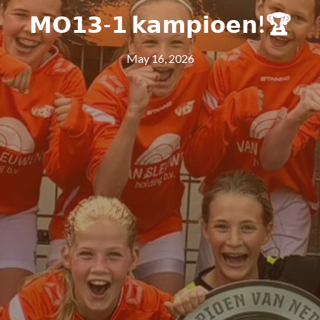
𝗠𝗢𝟭𝟯-𝟭 𝗸𝗮𝗺𝗽𝗶𝗼𝗲𝗻!🏆
May 16, 2026