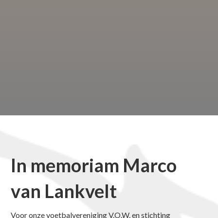
In memoriam Marco
van Lankvelt
Voor onze voetbalvereniging V.O.W. en stichting