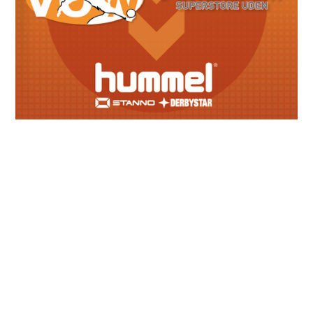
Meest recente berichten
Lid van verdienste: Karin Adriaans
June 28, 2026
Geslaagde seizoensafsluiting senioren
June 28, 2026
Afscheid Arno Methorst
June 7, 2026