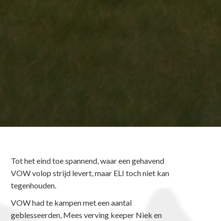
Tot het eind toe spannend, waar een gehavend
VOW volop strijd levert, maar ELI toch niet kan
tegenhouden.
VOW had te kampen met een aantal
geblesseerden, Mees verving keeper Niek en