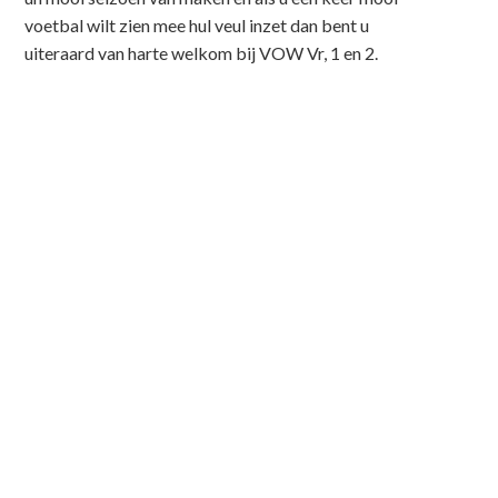
voetbal wilt zien mee hul veul inzet dan bent u
uiteraard van harte welkom bij VOW Vr, 1 en 2.
Maar op de eerste plaats wil ik VOW bedanken
want ik ben in ‘n werrum bad terecht gekomen en
de dames dat ze zo enthousiast zijn zowel tijdens
de trainingen als de wedstrijden.
Ik ben niet iemand die snel een dame naar voren
schuift als de beste, maar de beste vind ik: Amber
of Anne of misschien toch Anouk v.d. Pol of Anouk
van Kessel of Britt, Dany, Emma, Esmee, Eva van
Bakel, Eva van Sleuwen, Femke, Hanneke, Janne,
Jesse Jolijn, Judith, Laura, Lena, Lieke, Lisa, Lotte,
Marianne, Marsha, Nicole, Nienke, Nina
Brugmans, Nina Vissers, Pien Gijsbers, Pien van