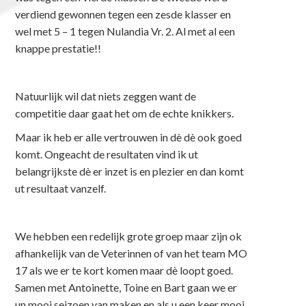
verdiend gewonnen tegen een zesde klasser en
wel met 5 – 1 tegen Nulandia Vr. 2. Al met al een
knappe prestatie!!
Natuurlijk wil dat niets zeggen want de
competitie daar gaat het om de echte knikkers.
Maar ik heb er alle vertrouwen in dè dè ook goed
komt. Ongeacht de resultaten vind ik ut
belangrijkste dè er inzet is en plezier en dan komt
ut resultaat vanzelf.
We hebben een redelijk grote groep maar zijn ok
afhankelijk van de Veterinnen of van het team MO
17 als we er te kort komen maar dè loopt goed.
Samen met Antoinette, Toine en Bart gaan we er
un mooi seizoen van maken en als u een keer mooi