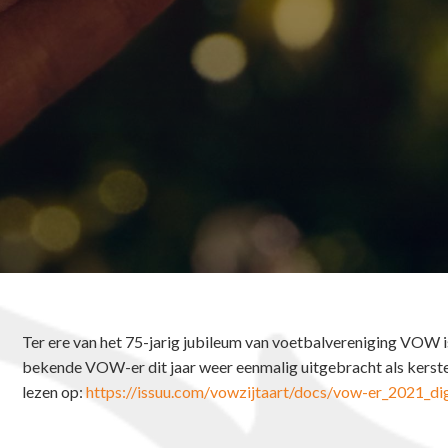
Ter ere van het 75-jarig jubileum van voetbalvereniging VOW is
bekende VOW-er dit jaar weer eenmalig uitgebracht als kersted
lezen op:
https://issuu.com/vowzijtaart/docs/vow-er_2021_dig