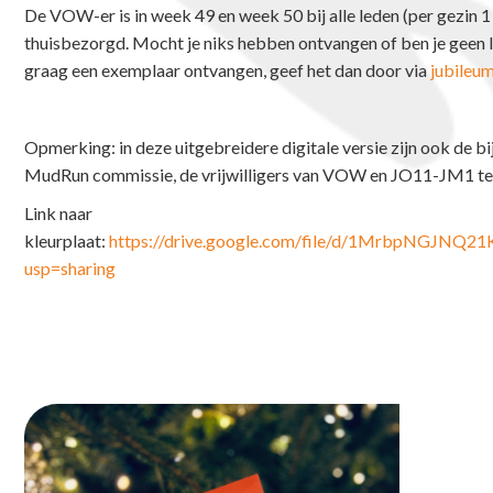
De VOW-er is in week 49 en week 50 bij alle leden (per gezin 
thuisbezorgd. Mocht je niks hebben ontvangen of ben je geen li
graag een exemplaar ontvangen, geef het dan door via
jubile
Opmerking: in deze uitgebreidere digitale versie zijn ook de b
MudRun commissie, de vrijwilligers van VOW en JO11-JM1 te 
Link naar
kleurplaat:
https://drive.google.com/file/d/1MrbpNGJNQ
usp=sharing