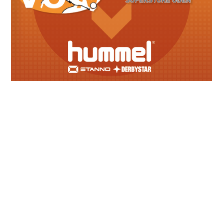
Meest recente berichten
Lid van verdienste: Karin Adriaans
June 28, 2026
Geslaagde seizoensafsluiting senioren
June 28, 2026
Afscheid Arno Methorst
June 7, 2026